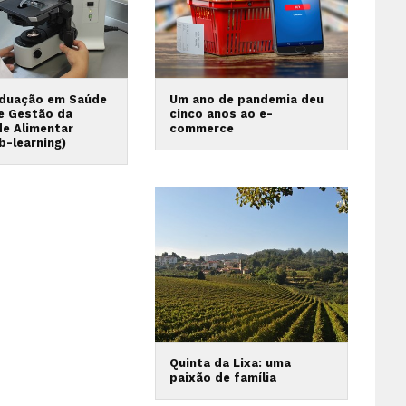
duação em Saúde
Um ano de pandemia deu
 e Gestão da
cinco anos ao e-
de Alimentar
commerce
b-learning)
Quinta da Lixa: uma
paixão de família