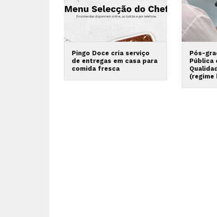
Pingo Doce cria serviço
Pós-gra
de entregas em casa para
Pública
comida fresca
Qualida
(regime 