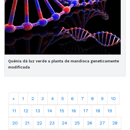
Quénia dá luz verde a planta de mandioca geneticamente
modificada
«
1
2
3
4
5
6
7
8
9
10
11
12
13
14
15
16
17
18
19
20
21
22
23
24
25
26
27
28