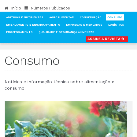
Início
Números Publicados
ADITIVOS E NUTRIENTES
AGROALIMENTAR
CONSERVAÇÃO
CONSUMO
EMBALAMENTO E ENGARRAFAMENTO
EMPRESAS E MERCADOS
LOGÍSTICA
PROCESSAMENTO
QUALIDADE E SEGURANÇA ALIMENTAR
ASSINE A REVISTA
INÍCIO
NOTÍCIAS
CONSUMO
Consumo
Notícias e informação técnica sobre alimentação e
consumo