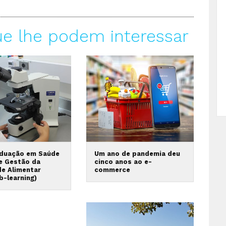
ue lhe podem interessar
duação em Saúde
Um ano de pandemia deu
 e Gestão da
cinco anos ao e-
de Alimentar
commerce
b-learning)