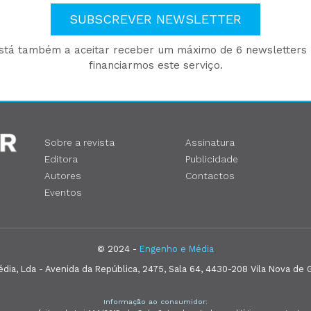
SUBSCREVER NEWSLETTER
está também a aceitar receber um máximo de 6 newsletters p
financiarmos este serviço.
Sobre a revista
Assinatura
Editora
Publicidade
Autores
Contactos
Eventos
© 2024 -
Engenho e Média
ia, Lda - Avenida da República, 2475, Sala 64, 4430-208 Vila Nova de G
Informação ao consumidor: