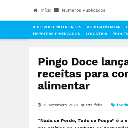
Início
Números Publicados
ADITIVOS E NUTRIENTES
AGROALIMENTAR
EMPRESAS E MERCADOS
LOGÍSTICA
PROCE
INÍCIO
NOTÍCIAS
FOOD MARKET
PINGO DOC
Pingo Doce lança
receitas para co
alimentar
23 setembro 2020, quarta-feira
food
“Nada se Perde, Tudo se Poupa”
é a n