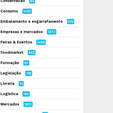
Conservacao
83
Consumo
1482
Embalamento e engarrafamento
505
Empresas e mercados
1473
Feiras & Eventos
1499
foodmarket
662
Formação
87
Legislação
195
Livraria
13
Logística
184
Mercados
1822