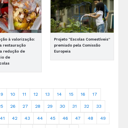
ção à valorização:
Projeto "Escolas Comestíveis”
a restauração
premiado pela Comissão
na redução de
Europeia
io de
ícolas
9
10
11
12
13
14
15
16
17
25
26
27
28
29
30
31
32
33
41
42
43
44
45
46
47
48
49