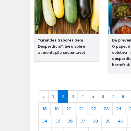
“Grandes Sabores Sem
Da preven
Desperdício”, livro sobre
O papel d
alimentação sustentável
coletiva 
desperdíc
hortofrut
«
1
2
3
4
5
6
7
8
18
19
20
21
22
23
24
34
35
36
37
38
39
40