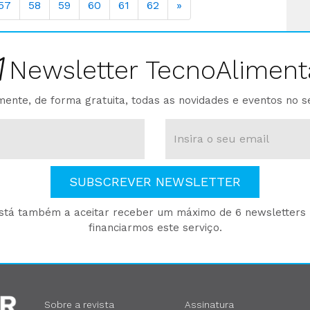
57
58
59
60
61
62
»
Newsletter TecnoAliment
ente, de forma gratuita, todas as novidades e eventos no s
SUBSCREVER NEWSLETTER
está também a aceitar receber um máximo de 6 newsletters p
financiarmos este serviço.
Sobre a revista
Assinatura