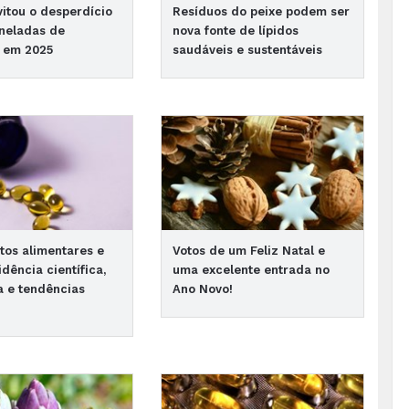
itou o desperdício
Resíduos do peixe podem ser
neladas de
nova fonte de lípidos
s em 2025
saudáveis e sustentáveis
os alimentares e
Votos de um Feliz Natal e
dência científica,
uma excelente entrada no
 e tendências
Ano Novo!