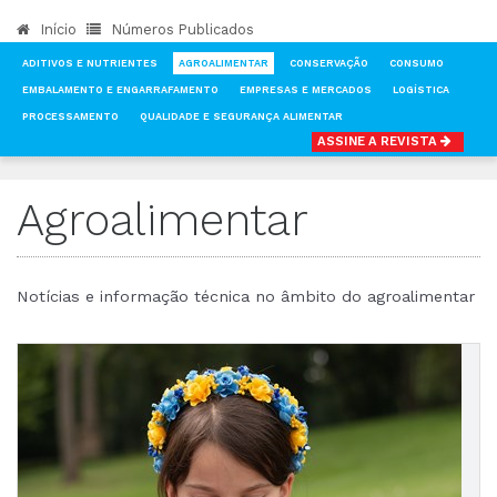
Início
Números Publicados
ADITIVOS E NUTRIENTES
AGROALIMENTAR
CONSERVAÇÃO
CONSUMO
EMBALAMENTO E ENGARRAFAMENTO
EMPRESAS E MERCADOS
LOGÍSTICA
PROCESSAMENTO
QUALIDADE E SEGURANÇA ALIMENTAR
ASSINE A REVISTA
INÍCIO
NOTÍCIAS
AGROALIMENTAR
Agroalimentar
Notícias e informação técnica no âmbito do agroalimentar