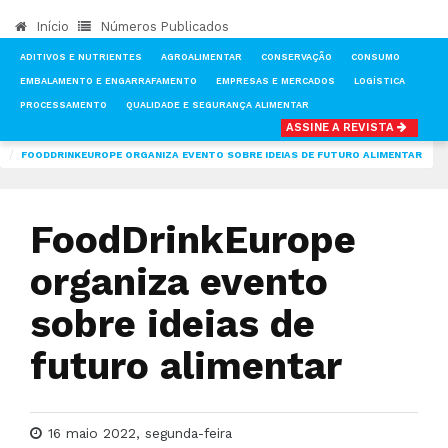
Início
Números Publicados
ADITIVOS E NUTRIENTES
AGROALIMENTAR
CONSERVAÇÃO
CONSUMO
EMBALAMENTO E ENGARRAFAMENTO
EMPRESAS E MERCADOS
LOGÍSTICA
PROCESSAMENTO
QUALIDADE E SEGURANÇA ALIMENTAR
ASSINE A REVISTA
INÍCIO
NOTÍCIAS
AGROALIMENTAR
FOODDRINKEUROPE ORGANIZA EVENTO SOBRE IDEIAS DE FUTURO ALIMENTAR
FoodDrinkEurope
organiza evento
sobre ideias de
futuro alimentar
16 maio 2022, segunda-feira