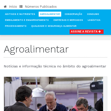
Início
Números Publicados
ADITIVOS E NUTRIENTES
AGROALIMENTAR
CONSERVAÇÃO
CONSUMO
EMBALAMENTO E ENGARRAFAMENTO
EMPRESAS E MERCADOS
LOGÍSTICA
PROCESSAMENTO
QUALIDADE E SEGURANÇA ALIMENTAR
ASSINE A REVISTA
INÍCIO
NOTÍCIAS
AGROALIMENTAR
Agroalimentar
Notícias e informação técnica no âmbito do agroalimentar