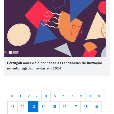
PortugalFoods dá a conhecer as tendências de inovação
no setor agroalimentar em 2024
«
1
2
3
4
5
6
7
8
9
10
11
12
13
14
15
16
17
18
19