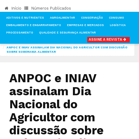
Início
Números Publicados
ADITIVOS E NUTRIENTES
AGROALIMENTAR
CONSERVAÇÃO
CONSUMO
EMBALAMENTO E ENGARRAFAMENTO
EMPRESAS E MERCADOS
LOGÍSTICA
PROCESSAMENTO
QUALIDADE E SEGURANÇA ALIMENTAR
ASSINE A REVISTA
INÍCIO
NOTÍCIAS
AGROALIMENTAR
ANPOC E INIAV ASSINALAM DIA NACIONAL DO AGRICULTOR COM DISCUSSÃO
SOBRE SOBERANIA ALIMENTAR
ANPOC e INIAV
assinalam Dia
Nacional do
Agricultor com
discussão sobre