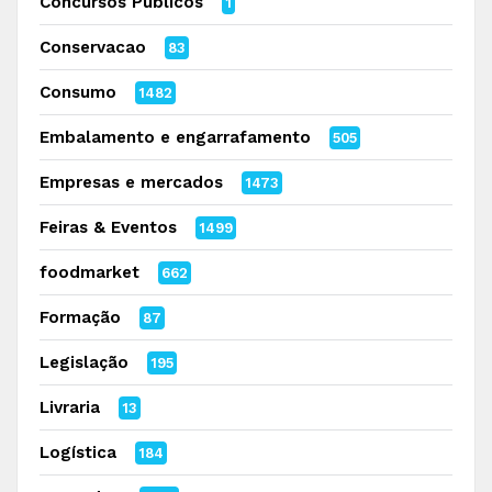
Concursos Públicos
1
Conservacao
83
Consumo
1482
Embalamento e engarrafamento
505
Empresas e mercados
1473
Feiras & Eventos
1499
foodmarket
662
Formação
87
Legislação
195
Livraria
13
Logística
184