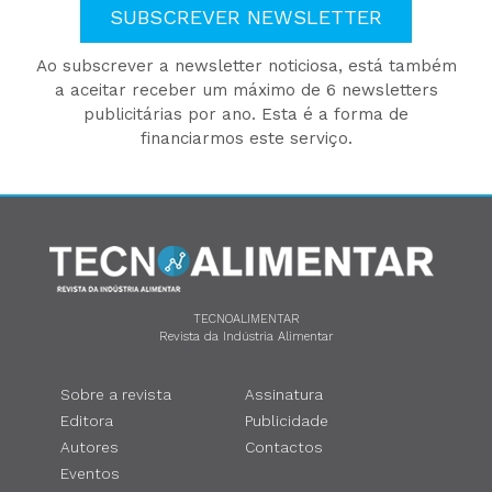
SUBSCREVER NEWSLETTER
Ao subscrever a newsletter noticiosa, está também
a aceitar receber um máximo de 6 newsletters
publicitárias por ano. Esta é a forma de
financiarmos este serviço.
TECNOALIMENTAR
Revista da Indústria Alimentar
Sobre a revista
Assinatura
Editora
Publicidade
Autores
Contactos
Eventos