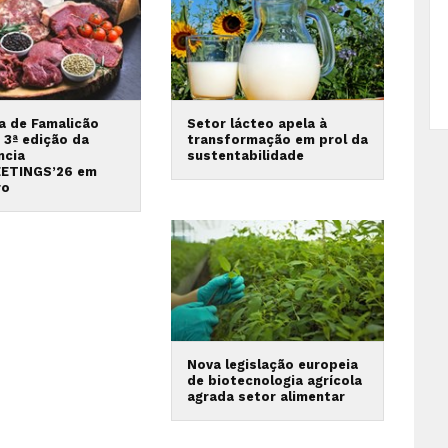
va de Famalicão
Setor lácteo apela à
 3ª edição da
transformação em prol da
ncia
sustentabilidade
ETINGS’26 em
ro
Nova legislação europeia
de biotecnologia agrícola
agrada setor alimentar