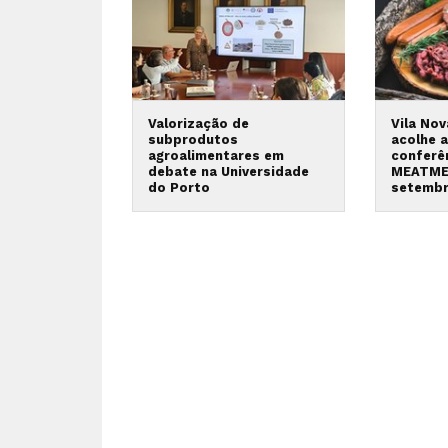
Valorização de
Vila No
subprodutos
acolhe a
agroalimentares em
conferê
debate na Universidade
MEATME
do Porto
setemb