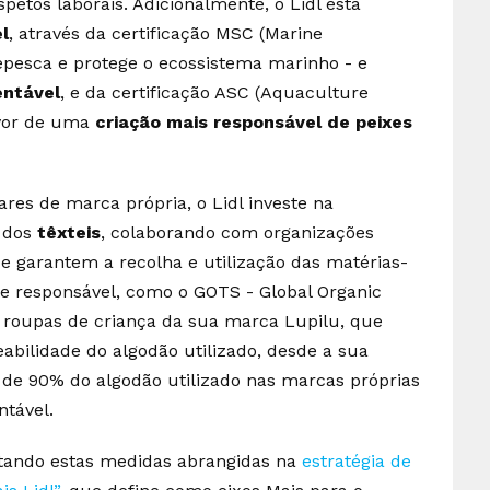
petos laborais. Adicionalmente, o Lidl está
l
, através da certificação MSC (Marine
epesca e protege o ecossistema marinho - e
entável
, e da certificação ASC (Aquaculture
avor de uma
criação mais responsável de peixes
es de marca própria, o Lidl investe na
o dos
têxteis
, colaborando com organizações
 que garantem a recolha e utilização das matérias-
e responsável, como o GOTS - Global Organic
s roupas de criança da sua marca Lupilu, que
eabilidade do algodão utilizado, desde a sua
 de 90% do algodão utilizado nas marcas próprias
ntável.
estando estas medidas abrangidas na
estratégia de