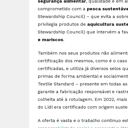
segurança alimentar
, qualidade e em as
comprometido com a
pesca sustentáve
Stewardship Council) – que evita a sobr
privilegia produtos de
aquicultura sust
Stewardship Council) que intervém a f
e mariscos
.
Também nos seus produtos não alimentar
certificação dos mesmos, como é o cas
certificadas, e utiliza já diversos selos
primas de forma ambiental e socialment
Textile Standard – presente em todas a
garante a fabricação responsável e rastr
colheita até à rotulagem. Em 2022, mais
do Lidl era certificado com origem suste
A oferta é vasta e o trabalho continuo 