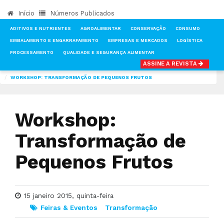
Início
Números Publicados
ADITIVOS E NUTRIENTES
AGROALIMENTAR
CONSERVAÇÃO
CONSUMO
EMBALAMENTO E ENGARRAFAMENTO
EMPRESAS E MERCADOS
LOGÍSTICA
PROCESSAMENTO
QUALIDADE E SEGURANÇA ALIMENTAR
ASSINE A REVISTA
INÍCIO
NOTÍCIAS
FEIRAS & EVENTOS
WORKSHOP: TRANSFORMAÇÃO DE PEQUENOS FRUTOS
Workshop:
Transformação de
Pequenos Frutos
15 janeiro 2015, quinta-feira
Feiras & Eventos
Transformação