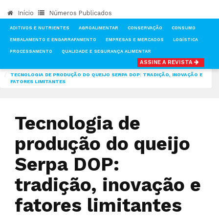
Início
Números Publicados
ADITIVOS E NUTRIENTES
AGROALIMENTAR
CONSERVAÇÃO
CONSUMO
EMBALAMENTO E ENGARRAFAMENTO
EMPRESAS E MERCADOS
LOGÍSTICA
PROCESSAMENTO
QUALIDADE E SEGURANÇA ALIMENTAR
ASSINE A REVISTA
INÍCIO
NOTÍCIAS
TECNOLOGIA & INVESTIGAÇÃO
TECNOLOGIA DE PRODUÇÃO DO QUEIJO SERPA DOP: TRADIÇÃO, INOVAÇÃO E
FATORES LIMITANTES
Tecnologia de
produção do queijo
Serpa DOP:
tradição, inovação e
fatores limitantes