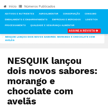
Início
Números Publicados
ADITIVOS E NUTRIENTES
AGROALIMENTAR
CONSERVAÇÃO
CONSUMO
EMBALAMENTO E ENGARRAFAMENTO
EMPRESAS E MERCADOS
LOGÍSTICA
PROCESSAMENTO
QUALIDADE E SEGURANÇA ALIMENTAR
ASSINE A REVISTA
INÍCIO
NOTÍCIAS
CONSUMO
NESQUIK LANÇOU DOIS NOVOS SABORES: MORANGO E CHOCOLATE COM
AVELÃS
NESQUIK lançou
dois novos sabores:
morango e
chocolate com
avelãs