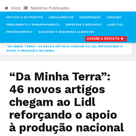
Início
Números Publicados
ADITIVOS E NUTRIENTES
AGROALIMENTAR
CONSERVAÇÃO
CONSUMO
EMBALAMENTO E ENGARRAFAMENTO
EMPRESAS E MERCADOS
LOGÍSTICA
PROCESSAMENTO
QUALIDADE E SEGURANÇA ALIMENTAR
ASSINE A REVISTA
INÍCIO
NOTÍCIAS
MERCADOS
“DA MINHA TERRA”: 46 NOVOS ARTIGOS CHEGAM AO LIDL REFORÇANDO O
APOIO À PRODUÇÃO NACIONAL
“Da Minha Terra”:
46 novos artigos
chegam ao Lidl
reforçando o apoio
à produção nacional