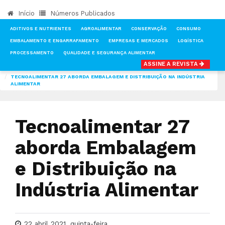
Início
Números Publicados
ADITIVOS E NUTRIENTES
AGROALIMENTAR
CONSERVAÇÃO
CONSUMO
EMBALAMENTO E ENGARRAFAMENTO
EMPRESAS E MERCADOS
LOGÍSTICA
PROCESSAMENTO
QUALIDADE E SEGURANÇA ALIMENTAR
ASSINE A REVISTA
INÍCIO
NOTÍCIAS
NÚMEROS PUBLICADOS DA REVISTA TECNOALIMENTAR
TECNOALIMENTAR 27 ABORDA EMBALAGEM E DISTRIBUIÇÃO NA INDÚSTRIA
ALIMENTAR
Tecnoalimentar 27
aborda Embalagem
e Distribuição na
Indústria Alimentar
22 abril 2021, quinta-feira