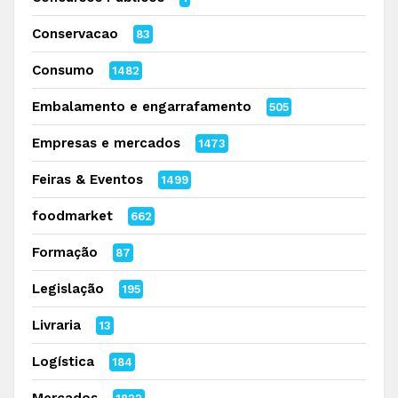
Conservacao
83
Consumo
1482
Embalamento e engarrafamento
505
Empresas e mercados
1473
Feiras & Eventos
1499
foodmarket
662
Formação
87
Legislação
195
Livraria
13
Logística
184