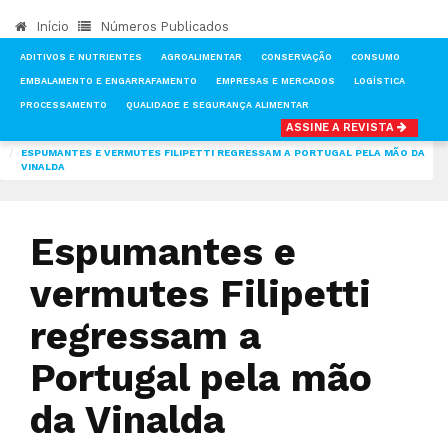
Início
Números Publicados
ADITIVOS E NUTRIENTES
AGROALIMENTAR
CONSERVAÇÃO
CONSUMO
EMBALAMENTO E ENGARRAFAMENTO
EMPRESAS E MERCADOS
LOGÍSTICA
PROCESSAMENTO
QUALIDADE E SEGURANÇA ALIMENTAR
ASSINE A REVISTA
INÍCIO
NOTÍCIAS
PRODUÇÃO
ESPUMANTES E VERMUTES FILIPETTI REGRESSAM A PORTUGAL PELA MÃO DA
VINALDA
Espumantes e
vermutes Filipetti
regressam a
Portugal pela mão
da Vinalda