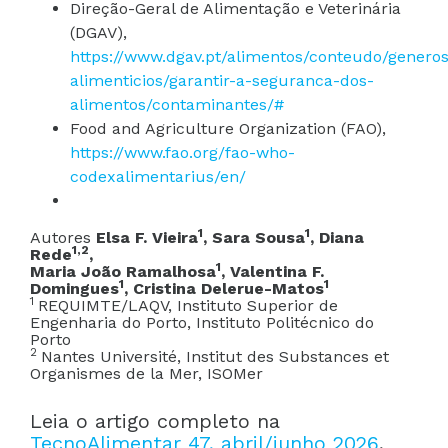
Direção-Geral de Alimentação e Veterinária
(DGAV),
https://www.dgav.pt/alimentos/conteudo/generos
alimenticios/garantir-a-seguranca-dos-
alimentos/contaminantes/#
Food and Agriculture Organization (FAO),
https://www.fao.org/fao-who-
codexalimentarius/en/
1
1
Autores
Elsa F. Vieira
, Sara Sousa
, Diana
1,2
Rede
,
1
Maria João Ramalhosa
, Valentina F.
1
1
Domingues
, Cristina Delerue-Matos
1
REQUIMTE/LAQV, Instituto Superior de
Engenharia do Porto, Instituto Politécnico do
Porto
2
Nantes Université, Institut des Substances et
Organismes de la Mer, ISOMer
Leia o artigo completo na
TecnoAlimentar 47, abril/junho 2026
,