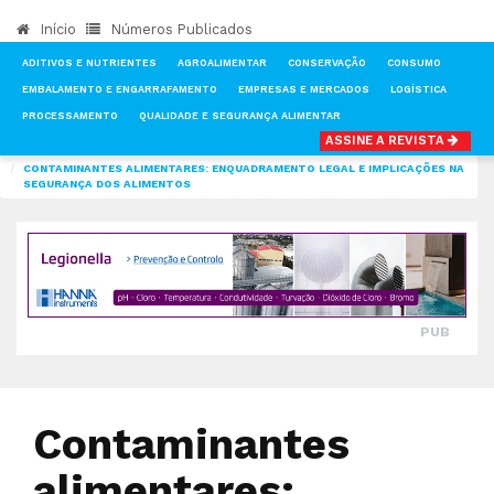
Início
Números Publicados
ADITIVOS E NUTRIENTES
AGROALIMENTAR
CONSERVAÇÃO
CONSUMO
EMBALAMENTO E ENGARRAFAMENTO
EMPRESAS E MERCADOS
LOGÍSTICA
PROCESSAMENTO
QUALIDADE E SEGURANÇA ALIMENTAR
ASSINE A REVISTA
INÍCIO
NOTÍCIAS
QUALIDADE E SEGURANÇA ALIMENTAR
CONTAMINANTES ALIMENTARES: ENQUADRAMENTO LEGAL E IMPLICAÇÕES NA
SEGURANÇA DOS ALIMENTOS
PUB
Contaminantes
alimentares: