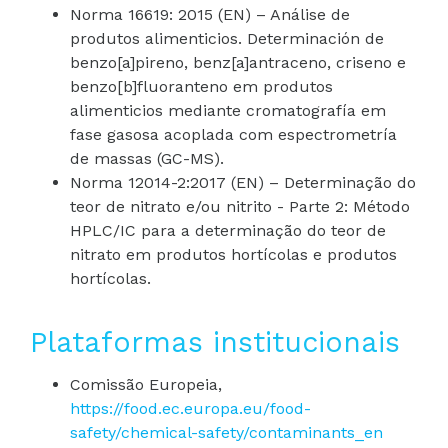
Norma 16619: 2015 (EN) – Análise de
produtos alimenticios. Determinación de
benzo[a]pireno, benz[a]antraceno, criseno e
benzo[b]fluoranteno em produtos
alimenticios mediante cromatografía em
fase gasosa acoplada com espectrometría
de massas (GC-MS).
Norma 12014-2:2017 (EN) – Determinação do
teor de nitrato e/ou nitrito - Parte 2: Método
HPLC/IC para a determinação do teor de
nitrato em produtos hortícolas e produtos
hortícolas.
Plataformas institucionais
Comissão Europeia,
https://food.ec.europa.eu/food-
safety/chemical-safety/contaminants_en