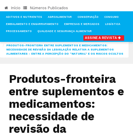
Início
Números Publicados
ADITIVOS E NUTRIENTES
AGROALIMENTAR
CONSERVAÇÃO
CONSUMO
EMBALAMENTO E ENGARRAFAMENTO
EMPRESAS E MERCADOS
LOGÍSTICA
PROCESSAMENTO
QUALIDADE E SEGURANÇA ALIMENTAR
ASSINE A REVISTA
INÍCIO
NOTÍCIAS
CONSUMO
PRODUTOS-FRONTEIRA ENTRE SUPLEMENTOS E MEDICAMENTOS:
NECESSIDADE DE REVISÃO DA LEGISLAÇÃO RELATIVA A SUPLEMENTOS
ALIMENTARES - ENTRE A PERCEPÇÃO DO “NATURAL” E OS RISCOS OCULTOS
Produtos-fronteira
entre suplementos e
medicamentos:
necessidade de
revisão da