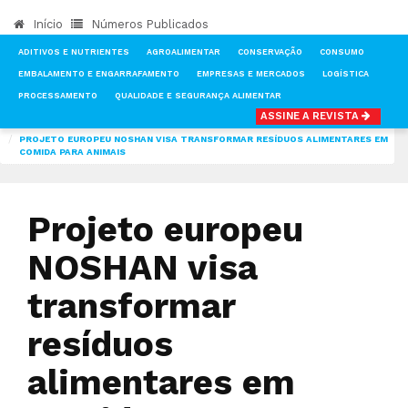
Início
Números Publicados
ADITIVOS E NUTRIENTES
AGROALIMENTAR
CONSERVAÇÃO
CONSUMO
EMBALAMENTO E ENGARRAFAMENTO
EMPRESAS E MERCADOS
LOGÍSTICA
PROCESSAMENTO
QUALIDADE E SEGURANÇA ALIMENTAR
ASSINE A REVISTA
INÍCIO
NOTÍCIAS
TRANSFORMAÇÃO
PROJETO EUROPEU NOSHAN VISA TRANSFORMAR RESÍDUOS ALIMENTARES EM
COMIDA PARA ANIMAIS
Projeto europeu
NOSHAN visa
transformar
resíduos
alimentares em