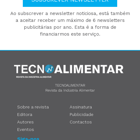
Ao subscrever a newsletter noticiosa, está também
a aceitar receber um máximo de 6 newsletters
publicitárias por ano. Esta é a forma de
financiarmos este serviço.
TECNOALIMENTAR
Revista da Indústria Alimentar
Sobre a revista
Assinatura
Editora
Publicidade
Autores
Contactos
Eventos
Siga-nos