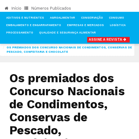
Início
Números Publicados
ADITIVOS E NUTRIENTES
AGROALIMENTAR
CONSERVAÇÃO
CONSUMO
EMBALAMENTO E ENGARRAFAMENTO
EMPRESAS E MERCADOS
LOGÍSTICA
PROCESSAMENTO
QUALIDADE E SEGURANÇA ALIMENTAR
ASSINE A REVISTA
INÍCIO
NOTÍCIAS
PRODUÇÃO
OS PREMIADOS DOS CONCURSO NACIONAIS DE CONDIMENTOS, CONSERVAS DE
PESCADO, CONFEITARIA E CHOCOLATE
Os premiados dos
Concurso Nacionais
de Condimentos,
Conservas de
Pescado,