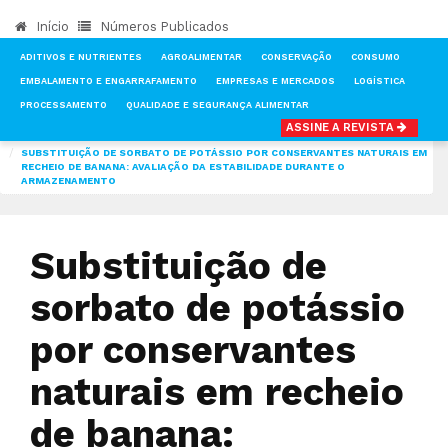
Início
Números Publicados
ADITIVOS E NUTRIENTES
AGROALIMENTAR
CONSERVAÇÃO
CONSUMO
EMBALAMENTO E ENGARRAFAMENTO
EMPRESAS E MERCADOS
LOGÍSTICA
PROCESSAMENTO
QUALIDADE E SEGURANÇA ALIMENTAR
ASSINE A REVISTA
INÍCIO
NOTÍCIAS
AGROALIMENTAR
SUBSTITUIÇÃO DE SORBATO DE POTÁSSIO POR CONSERVANTES NATURAIS EM
RECHEIO DE BANANA: AVALIAÇÃO DA ESTABILIDADE DURANTE O
ARMAZENAMENTO
Substituição de
sorbato de potássio
por conservantes
naturais em recheio
de banana: