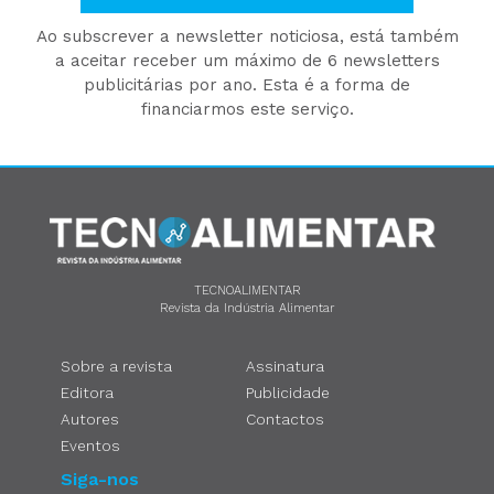
Ao subscrever a newsletter noticiosa, está também
a aceitar receber um máximo de 6 newsletters
publicitárias por ano. Esta é a forma de
financiarmos este serviço.
TECNOALIMENTAR
Revista da Indústria Alimentar
Sobre a revista
Assinatura
Editora
Publicidade
Autores
Contactos
Eventos
Siga-nos