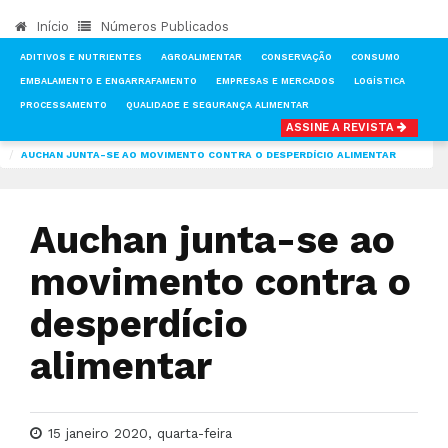
Início
Números Publicados
ADITIVOS E NUTRIENTES
AGROALIMENTAR
CONSERVAÇÃO
CONSUMO
EMBALAMENTO E ENGARRAFAMENTO
EMPRESAS E MERCADOS
LOGÍSTICA
PROCESSAMENTO
QUALIDADE E SEGURANÇA ALIMENTAR
ASSINE A REVISTA
INÍCIO
NOTÍCIAS
FOOD MARKET
AUCHAN JUNTA-SE AO MOVIMENTO CONTRA O DESPERDÍCIO ALIMENTAR
Auchan junta-se ao
movimento contra o
desperdício
alimentar
15 janeiro 2020, quarta-feira