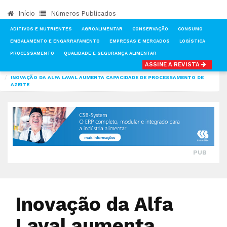
Início
Números Publicados
ADITIVOS E NUTRIENTES
AGROALIMENTAR
CONSERVAÇÃO
CONSUMO
EMBALAMENTO E ENGARRAFAMENTO
EMPRESAS E MERCADOS
LOGÍSTICA
PROCESSAMENTO
QUALIDADE E SEGURANÇA ALIMENTAR
ASSINE A REVISTA
INÍCIO
NOTÍCIAS
PROCESSAMENTO
INOVAÇÃO DA ALFA LAVAL AUMENTA CAPACIDADE DE PROCESSAMENTO DE
AZEITE
PUB
Inovação da Alfa
Laval aumenta