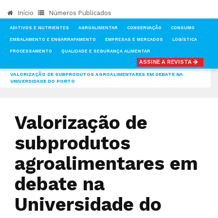
Início
Números Publicados
ADITIVOS E NUTRIENTES
AGROALIMENTAR
CONSERVAÇÃO
CONSUMO
EMBALAMENTO E ENGARRAFAMENTO
EMPRESAS E MERCADOS
LOGÍSTICA
PROCESSAMENTO
QUALIDADE E SEGURANÇA ALIMENTAR
ASSINE A REVISTA
INÍCIO
NOTÍCIAS
AGROALIMENTAR
VALORIZAÇÃO DE SUBPRODUTOS AGROALIMENTARES EM DEBATE NA
UNIVERSIDADE DO PORTO
Valorização de
subprodutos
agroalimentares em
debate na
Universidade do