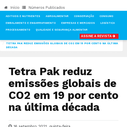
Início
Números Publicados
ADITIVOS E NUTRIENTES
AGROALIMENTAR
CONSERVAÇÃO
CONSUMO
EMBALAMENTO E ENGARRAFAMENTO
EMPRESAS E MERCADOS
LOGÍSTICA
PROCESSAMENTO
QUALIDADE E SEGURANÇA ALIMENTAR
ASSINE A REVISTA
INÍCIO
NOTÍCIAS
EMBALAMENTO E ENGARRAFAMENTO
TETRA PAK REDUZ EMISSÕES GLOBAIS DE CO2 EM 19 POR CENTO NA ÚLTIMA
DÉCADA
Tetra Pak reduz
emissões globais de
CO2 em 19 por cento
na última década
16 setembro 2021, quinta-feira