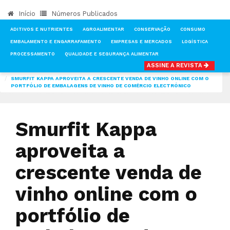
Início
Números Publicados
ADITIVOS E NUTRIENTES
AGROALIMENTAR
CONSERVAÇÃO
CONSUMO
EMBALAMENTO E ENGARRAFAMENTO
EMPRESAS E MERCADOS
LOGÍSTICA
PROCESSAMENTO
QUALIDADE E SEGURANÇA ALIMENTAR
ASSINE A REVISTA
INÍCIO
NOTÍCIAS
EMBALAMENTO E ENGARRAFAMENTO
SMURFIT KAPPA APROVEITA A CRESCENTE VENDA DE VINHO ONLINE COM O
PORTFÓLIO DE EMBALAGENS DE VINHO DE COMÉRCIO ELECTRÓNICO
Smurfit Kappa
aproveita a
crescente venda de
vinho online com o
portfólio de