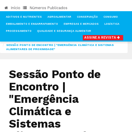
Início
Números Publicados
ADITIVOS E NUTRIENTES
AGROALIMENTAR
CONSERVAÇÃO
CONSUMO
EMBALAMENTO E ENGARRAFAMENTO
EMPRESAS E MERCADOS
LOGÍSTICA
PROCESSAMENTO
QUALIDADE E SEGURANÇA ALIMENTAR
ASSINE A REVISTA
INÍCIO
NOTÍCIAS
FEIRAS & EVENTOS
SESSÃO PONTO DE ENCONTRO | "EMERGÊNCIA CLIMÁTICA E SISTEMAS
ALIMENTARES DE PROXIMIDADE"
Sessão Ponto de
Encontro |
"Emergência
Climática e
Sistemas