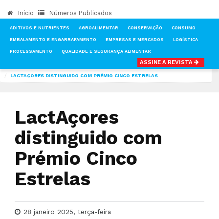
Início
Números Publicados
ADITIVOS E NUTRIENTES
AGROALIMENTAR
CONSERVAÇÃO
CONSUMO
EMBALAMENTO E ENGARRAFAMENTO
EMPRESAS E MERCADOS
LOGÍSTICA
PROCESSAMENTO
QUALIDADE E SEGURANÇA ALIMENTAR
ASSINE A REVISTA
INÍCIO
NOTÍCIAS
EMPRESAS E MERCADOS
LACTAÇORES DISTINGUIDO COM PRÉMIO CINCO ESTRELAS
LactAçores
distinguido com
Prémio Cinco
Estrelas
28 janeiro 2025, terça-feira