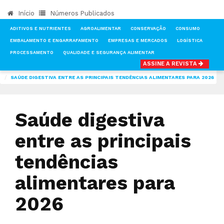
Início
Números Publicados
ADITIVOS E NUTRIENTES
AGROALIMENTAR
CONSERVAÇÃO
CONSUMO
EMBALAMENTO E ENGARRAFAMENTO
EMPRESAS E MERCADOS
LOGÍSTICA
PROCESSAMENTO
QUALIDADE E SEGURANÇA ALIMENTAR
ASSINE A REVISTA
INÍCIO
NOTÍCIAS
CONSUMO
SAÚDE DIGESTIVA ENTRE AS PRINCIPAIS TENDÊNCIAS ALIMENTARES PARA 2026
Saúde digestiva
entre as principais
tendências
alimentares para
2026