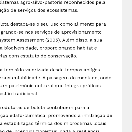
istemas agro-silvo-pastoris reconhecidos pela
ção de serviços dos ecossistemas.
bolota destaca-se o seu uso como alimento para
tegrando-se nos serviços de aprovisionamento
system Assessment (2005). Além disso, a sua
a biodiversidade, proporcionando habitat e
elas com estatuto de conservação.
ta tem sido valorizada desde tempos antigos
 e sustentabilidade. A paisagem do montado, onde
um património cultural que integra práticas
stão tradicional.
 produtoras de bolota contribuem para a
ação edafo-climática, promovendo a infiltração de
a estabilização térmica dos microclimas locais.
o de incêndios florestais, dada a resiliência