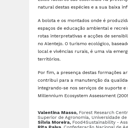
natural destas espécies e a sua baixa inf
A bolota e os montados onde é produzi
espaços de educação ambiental e recreio,
rotas interpretativas e acções de sensib
no Alentejo. O turismo ecológico, basea
local e vivências rurais, é uma via emer
territórios.
Por fim, a presença destas formações a
contribui para a manutenção da qualidad
integrando-se nos serviços de suporte e
Millennium Ecosystem Assessment (200
Valentina Masso,
Forest Research Centr
Superior de Agronomia, Universidade de
Sílvia Moreira,
Food4Sustainability - As
Rita Paiva,
Confederação Nacional de Ag