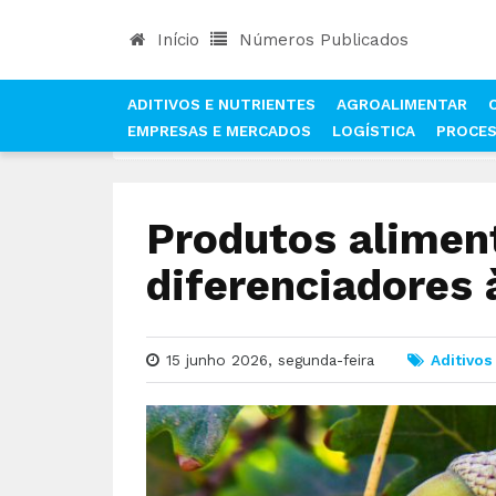
Início
Números Publicados
ADITIVOS E NUTRIENTES
AGROALIMENTAR
EMPRESAS E MERCADOS
LOGÍSTICA
PROCE
INÍCIO
NOTÍCIAS
ADITIVOS E NUTRIENTES
P
Produtos alimen
diferenciadores 
15 junho 2026, segunda-feira
Aditivos