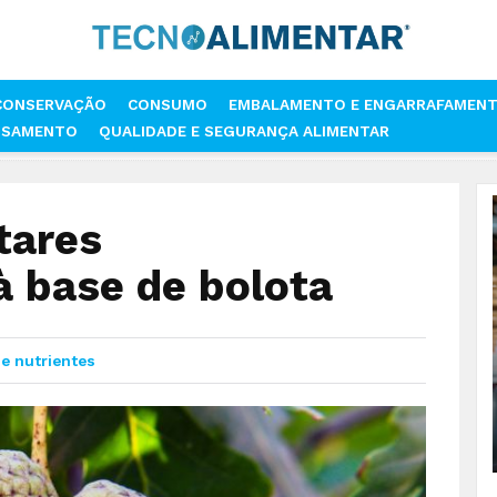
CONSERVAÇÃO
CONSUMO
EMBALAMENTO E ENGARRAFAMEN
SSAMENTO
QUALIDADE E SEGURANÇA ALIMENTAR
RODUTOS ALIMENTARES DIFERENCIADORES À BASE DE BOLOTA
tares
à base de bolota
 e nutrientes