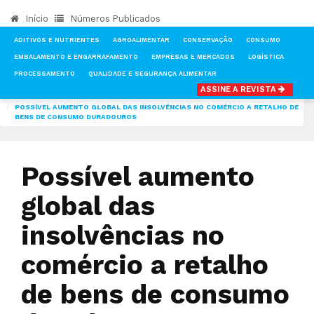
Início
Números Publicados
ADITIVOS E NUTRIENTES
AGROALIMENTAR
CONSERVAÇÃO
CONSUMO
EMBALAMENTO E ENGARRAFAMENTO
EMPRESAS E MERCADOS
LOGÍSTICA
PROCESSAMENTO
QUALIDADE E SEGURANÇA ALIMENTAR
ASSINE A REVISTA
INÍCIO
NOTÍCIAS
MERCADOS
POSSÍVEL AUMENTO GLOBAL DAS INSOLVÊNCIAS NO COMÉRCIO A RETALHO DE
BENS DE CONSUMO DURADOUROS
Possível aumento
global das
insolvências no
comércio a retalho
de bens de consumo