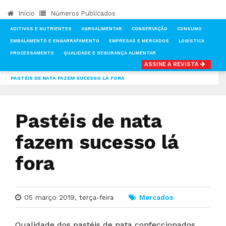
Início
Números Publicados
ADITIVOS E NUTRIENTES
AGROALIMENTAR
CONSERVAÇÃO
CONSUMO
EMBALAMENTO E ENGARRAFAMENTO
EMPRESAS E MERCADOS
LOGÍSTICA
PROCESSAMENTO
QUALIDADE E SEGURANÇA ALIMENTAR
ASSINE A REVISTA
INÍCIO
NOTÍCIAS
MERCADOS
PASTÉIS DE NATA FAZEM SUCESSO LÁ FORA
Pastéis de nata
fazem sucesso lá
fora
05 março 2019, terça-feira
Mercados
Qualidade dos pastéis de nata confeccionados