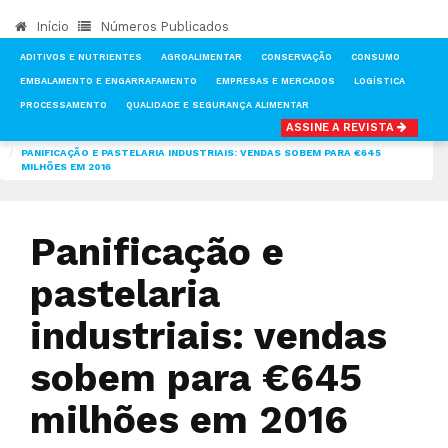
Início
Números Publicados
ADITIVOS E NUTRIENTES
AGROALIMENTAR
CONSERVAÇÃO
CONSUMO
EMBALAMENTO E ENGARRAFAMENTO
EMPRESAS E MERCADOS
LOGÍSTICA
PROCESSAMENTO
QUALIDADE E SEGURANÇA ALIMENTAR
ASSINE A REVISTA
INÍCIO
NOTÍCIAS
EMPRESAS E MERCADOS
PANIFICAÇÃO E PASTELARIA INDUSTRIAIS: VENDAS SOBEM PARA €645
MILHÕES EM 2016
Panificação e
pastelaria
industriais: vendas
sobem para €645
milhões em 2016