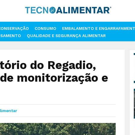
CONSERVAÇÃO
CONSUMO
EMBALAMENTO E ENGARRAFAMEN
SSAMENTO
QUALIDADE E SEGURANÇA ALIMENTAR
 OBSERVATÓRIO DO REGADIO, UMA FERRAMENTA DE MONITORIZAÇÃO E 
tório do Regadio,
de monitorização e
limentar