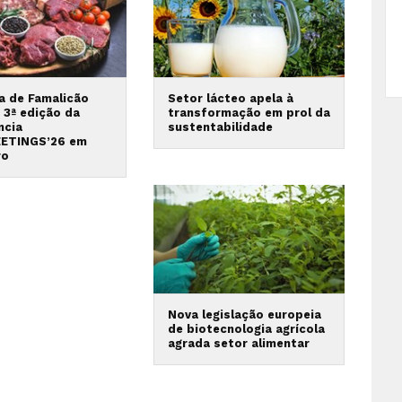
va de Famalicão
Setor lácteo apela à
 3ª edição da
transformação em prol da
ncia
sustentabilidade
ETINGS’26 em
ro
Nova legislação europeia
de biotecnologia agrícola
agrada setor alimentar