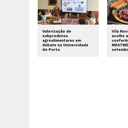
Valorização de
Vila No
subprodutos
acolhe a
agroalimentares em
conferê
debate na Universidade
MEATME
do Porto
setemb