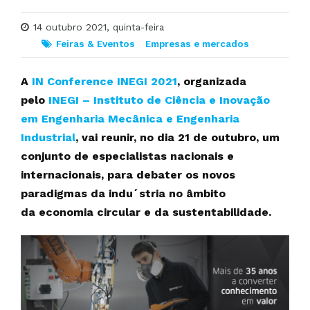
14 outubro 2021, quinta-feira
Feiras & Eventos
Empresas e mercados
A
IN Conference INEGI 2021
, organizada
pelo
INEGI – Instituto de Ciência e Inovação
em Engenharia Mecânica e Engenharia
Industrial
, vai reunir, no dia 21 de outubro, um
conjunto de especialistas nacionais e
internacionais, para debater os novos
paradigmas da indu´stria no âmbito
da economia circular e da sustentabilidade.