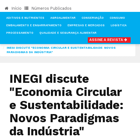
Início
Números Publicados
ADITIVOS E NUTRIENTES
AGROALIMENTAR
CONSERVAÇÃO
CONSUMO
EMBALAMENTO E ENGARRAFAMENTO
EMPRESAS E MERCADOS
LOGÍSTICA
PROCESSAMENTO
QUALIDADE E SEGURANÇA ALIMENTAR
ASSINE A REVISTA
INÍCIO
NOTÍCIAS
FEIRAS & EVENTOS
INEGI DISCUTE "ECONOMIA CIRCULAR E SUSTENTABILIDADE: NOVOS
PARADIGMAS DA INDÚSTRIA"
INEGI discute
"Economia Circular
e Sustentabilidade:
Novos Paradigmas
da Indústria"