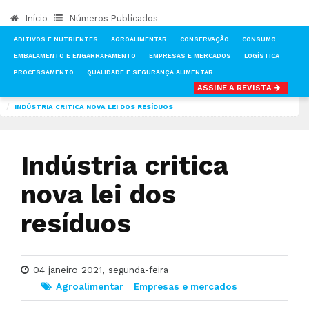
Início
Números Publicados
ADITIVOS E NUTRIENTES
AGROALIMENTAR
CONSERVAÇÃO
CONSUMO
EMBALAMENTO E ENGARRAFAMENTO
EMPRESAS E MERCADOS
LOGÍSTICA
PROCESSAMENTO
QUALIDADE E SEGURANÇA ALIMENTAR
ASSINE A REVISTA
INÍCIO
NOTÍCIAS
AGROALIMENTAR
INDÚSTRIA CRITICA NOVA LEI DOS RESÍDUOS
Indústria critica
nova lei dos
resíduos
04 janeiro 2021, segunda-feira
Agroalimentar
Empresas e mercados