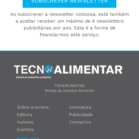
SUBSCREVER NEWSLETTER
Ao subscrever a newsletter noticiosa, está também
a aceitar receber um máximo de 6 newsletters
publicitárias por ano. Esta é a forma de
financiarmos este serviço.
TECNOALIMENTAR
Revista da Indústria Alimentar
Sobre a revista
Assinatura
Editora
Publicidade
Autores
Contactos
Eventos
Siga-nos