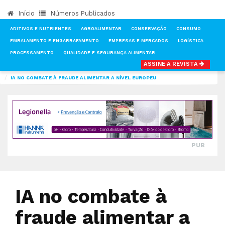
Início
Números Publicados
ADITIVOS E NUTRIENTES
AGROALIMENTAR
CONSERVAÇÃO
CONSUMO
EMBALAMENTO E ENGARRAFAMENTO
EMPRESAS E MERCADOS
LOGÍSTICA
PROCESSAMENTO
QUALIDADE E SEGURANÇA ALIMENTAR
ASSINE A REVISTA
INÍCIO
NOTÍCIAS
QUALIDADE E SEGURANÇA ALIMENTAR
IA NO COMBATE À FRAUDE ALIMENTAR A NÍVEL EUROPEU
PUB
IA no combate à
fraude alimentar a