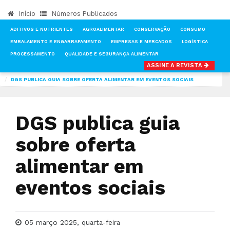
Início
Números Publicados
ADITIVOS E NUTRIENTES
AGROALIMENTAR
CONSERVAÇÃO
CONSUMO
EMBALAMENTO E ENGARRAFAMENTO
EMPRESAS E MERCADOS
LOGÍSTICA
PROCESSAMENTO
QUALIDADE E SEGURANÇA ALIMENTAR
ASSINE A REVISTA
INÍCIO
NOTÍCIAS
AGROALIMENTAR
DGS PUBLICA GUIA SOBRE OFERTA ALIMENTAR EM EVENTOS SOCIAIS
DGS publica guia
sobre oferta
alimentar em
eventos sociais
05 março 2025, quarta-feira