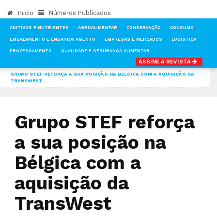
Início
Números Publicados
ADITIVOS E NUTRIENTES
AGROALIMENTAR
CONSERVAÇÃO
CONSUMO
EMBALAMENTO E ENGARRAFAMENTO
EMPRESAS E MERCADOS
LOGÍSTICA
PROCESSAMENTO
QUALIDADE E SEGURANÇA ALIMENTAR
ASSINE A REVISTA
INÍCIO
NOTÍCIAS
EMPRESAS E MERCADOS
GRUPO STEF REFORÇA A SUA POSIÇÃO NA BÉLGICA COM A AQUISIÇÃO DA
TRANSWEST
Grupo STEF reforça
a sua posição na
Bélgica com a
aquisição da
TransWest