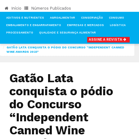
Início
Números Publicados
ADITIVOS E NUTRIENTES
AGROALIMENTAR
CONSERVAÇÃO
CONSUMO
EMBALAMENTO E ENGARRAFAMENTO
EMPRESAS E MERCADOS
LOGÍSTICA
PROCESSAMENTO
QUALIDADE E SEGURANÇA ALIMENTAR
ASSINE A REVISTA
INÍCIO
NOTÍCIAS
FEIRAS & EVENTOS
GATÃO LATA CONQUISTA O PÓDIO DO CONCURSO “INDEPENDENT CANNED
WINE AWARDS 2023”
Gatão Lata
conquista o pódio
do Concurso
“Independent
Canned Wine