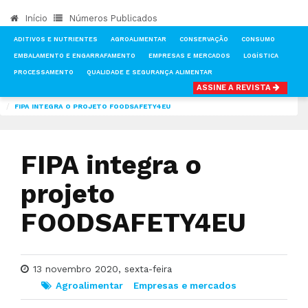
Início
Números Publicados
ADITIVOS E NUTRIENTES
AGROALIMENTAR
CONSERVAÇÃO
CONSUMO
EMBALAMENTO E ENGARRAFAMENTO
EMPRESAS E MERCADOS
LOGÍSTICA
PROCESSAMENTO
QUALIDADE E SEGURANÇA ALIMENTAR
ASSINE A REVISTA
INÍCIO
NOTÍCIAS
AGROALIMENTAR
FIPA INTEGRA O PROJETO FOODSAFETY4EU
FIPA integra o
projeto
FOODSAFETY4EU
13 novembro 2020, sexta-feira
Agroalimentar
Empresas e mercados