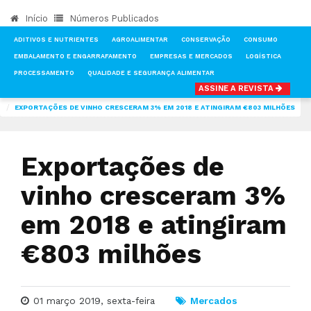
Início
Números Publicados
ADITIVOS E NUTRIENTES
AGROALIMENTAR
CONSERVAÇÃO
CONSUMO
EMBALAMENTO E ENGARRAFAMENTO
EMPRESAS E MERCADOS
LOGÍSTICA
PROCESSAMENTO
QUALIDADE E SEGURANÇA ALIMENTAR
ASSINE A REVISTA
INÍCIO
NOTÍCIAS
MERCADOS
EXPORTAÇÕES DE VINHO CRESCERAM 3% EM 2018 E ATINGIRAM €803 MILHÕES
Exportações de
vinho cresceram 3%
em 2018 e atingiram
€803 milhões
01 março 2019, sexta-feira
Mercados