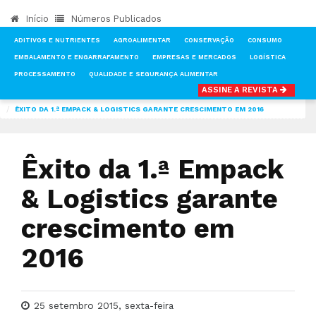
Início
Números Publicados
ADITIVOS E NUTRIENTES
AGROALIMENTAR
CONSERVAÇÃO
CONSUMO
EMBALAMENTO E ENGARRAFAMENTO
EMPRESAS E MERCADOS
LOGÍSTICA
PROCESSAMENTO
QUALIDADE E SEGURANÇA ALIMENTAR
ASSINE A REVISTA
INÍCIO
NOTÍCIAS
FEIRAS & EVENTOS
ÊXITO DA 1.ª EMPACK & LOGISTICS GARANTE CRESCIMENTO EM 2016
Êxito da 1.ª Empack
& Logistics garante
crescimento em
2016
25 setembro 2015, sexta-feira