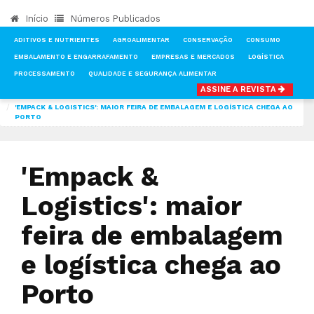
Início
Números Publicados
ADITIVOS E NUTRIENTES
AGROALIMENTAR
CONSERVAÇÃO
CONSUMO
EMBALAMENTO E ENGARRAFAMENTO
EMPRESAS E MERCADOS
LOGÍSTICA
PROCESSAMENTO
QUALIDADE E SEGURANÇA ALIMENTAR
ASSINE A REVISTA
INÍCIO
NOTÍCIAS
FEIRAS & EVENTOS
'EMPACK & LOGISTICS': MAIOR FEIRA DE EMBALAGEM E LOGÍSTICA CHEGA AO
PORTO
'Empack &
Logistics': maior
feira de embalagem
e logística chega ao
Porto