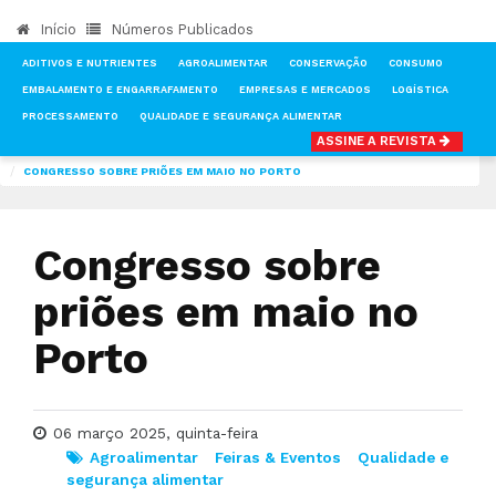
Início
Números Publicados
ADITIVOS E NUTRIENTES
AGROALIMENTAR
CONSERVAÇÃO
CONSUMO
EMBALAMENTO E ENGARRAFAMENTO
EMPRESAS E MERCADOS
LOGÍSTICA
PROCESSAMENTO
QUALIDADE E SEGURANÇA ALIMENTAR
ASSINE A REVISTA
INÍCIO
NOTÍCIAS
AGROALIMENTAR
CONGRESSO SOBRE PRIÕES EM MAIO NO PORTO
Congresso sobre
priões em maio no
Porto
06 março 2025, quinta-feira
Agroalimentar
Feiras & Eventos
Qualidade e
segurança alimentar