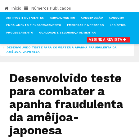
Início
Números Publicados
ADITIVOS E NUTRIENTES
AGROALIMENTAR
CONSERVAÇÃO
CONSUMO
EMBALAMENTO E ENGARRAFAMENTO
EMPRESAS E MERCADOS
LOGÍSTICA
PROCESSAMENTO
QUALIDADE E SEGURANÇA ALIMENTAR
ASSINE A REVISTA
INÍCIO
NOTÍCIAS
AGROALIMENTAR
DESENVOLVIDO TESTE PARA COMBATER A APANHA FRAUDULENTA DA
AMÊIJOA-JAPONESA
Desenvolvido teste
para combater a
apanha fraudulenta
da amêijoa-
japonesa