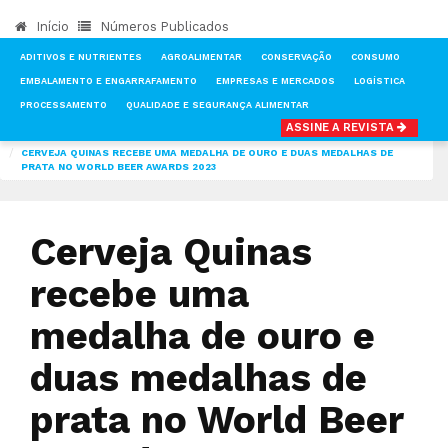
Início
Números Publicados
ADITIVOS E NUTRIENTES
AGROALIMENTAR
CONSERVAÇÃO
CONSUMO
EMBALAMENTO E ENGARRAFAMENTO
EMPRESAS E MERCADOS
LOGÍSTICA
PROCESSAMENTO
QUALIDADE E SEGURANÇA ALIMENTAR
ASSINE A REVISTA
INÍCIO
NOTÍCIAS
AGROALIMENTAR
CERVEJA QUINAS RECEBE UMA MEDALHA DE OURO E DUAS MEDALHAS DE
PRATA NO WORLD BEER AWARDS 2023
Cerveja Quinas
recebe uma
medalha de ouro e
duas medalhas de
prata no World Beer