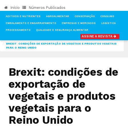
Início
Números Publicados
ADITIVOS E NUTRIENTES
AGROALIMENTAR
CONSERVAÇÃO
CONSUMO
EMBALAMENTO E ENGARRAFAMENTO
EMPRESAS E MERCADOS
LOGÍSTICA
PROCESSAMENTO
QUALIDADE E SEGURANÇA ALIMENTAR
ASSINE A REVISTA
INÍCIO
NOTÍCIAS
MERCADOS
BREXIT: CONDIÇÕES DE EXPORTAÇÃO DE VEGETAIS E PRODUTOS VEGETAIS
PARA O REINO UNIDO
Brexit: condições de
exportação de
vegetais e produtos
vegetais para o
Reino Unido