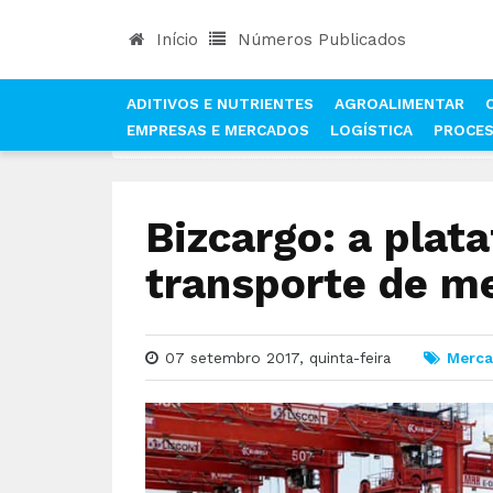
Início
Números Publicados
ADITIVOS E NUTRIENTES
AGROALIMENTAR
EMPRESAS E MERCADOS
LOGÍSTICA
PROCE
INÍCIO
NOTÍCIAS
MERCADOS
BIZCARGO: A
Bizcargo: a plat
transporte de m
07 setembro 2017, quinta-feira
Merc